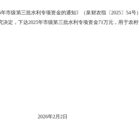
25年市级第三批水利专项资金的通知》（泉财农指〔2025〕54号
究决定，下达2
02
5年市级第三批水利专项资金71万元，用于农
2
0
26年
2
月
2
日