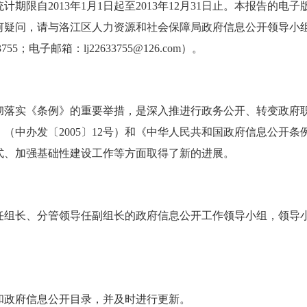
统计期限自
2013
年
1
月
1
日起至
2013
年
12
月
31
日止。本报告的电子版
何疑问，请与洛江区人力资源和社会保障局政府信息公开领导小
3755
；电子邮箱：
lj22633755@126.com
）。
彻落实《条例》的重要举措，是深入推进行政务公开、转变政府
》（中办发〔
2005
〕
12
号）和《中华人民共和国政府信息公开条
式、加强基础性建设工作等方面取得了新的进展。
任组长、分管领导任副组长的政府信息公开工作领导小组，领导
和政府信息公开目录，并及时进行更新。