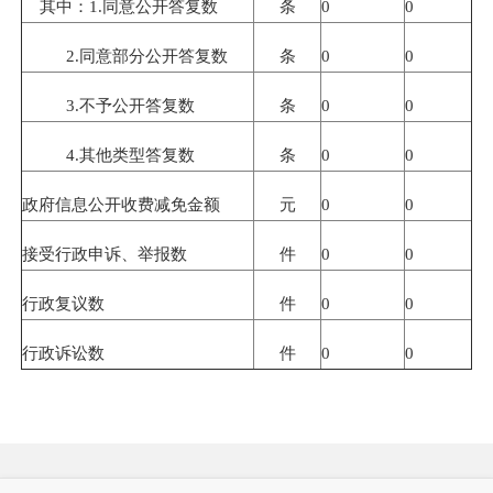
其中：
1.
同意公开答复数
条
0
0
2.
同意部分公开答复数
条
0
0
3.
不予公开答复数
条
0
0
4.
其他类型答复数
条
0
0
政府信息公开收费减免金额
元
0
0
接受行政申诉、举报数
件
0
0
行政复议数
件
0
0
行政诉讼数
件
0
0