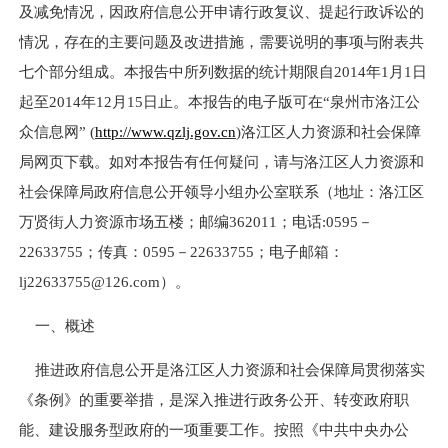
及减免情况，因政府信息公开申请行政复议、提起行政诉讼的
情况，存在的主要问题及改进措施，需要说明的事项与附表共
七个部分组成。本报告中所列数据的统计期限自
2014
年
1
月
1
日
起至
2014
年
12
月
15
日止。本报告的电子版可在“泉州市洛江公
众信息网”
(
http://www.qzlj.gov.cn
)
洛江区人力资源和社会保障
局网页下载。如对本报告有任何疑问，请与洛江区人力资源和
社会保障局政府信息公开领导小组办公室联系（地址：洛江区
万贤街人力资源市场五楼；邮编
362011
；电话
:0595
－
22633755
；传真：
0595
－
22633755
；电子邮箱：
lj22633755@126.com
）。
一、概述
推进政府信息公开是洛江区人力资源和社会保障局贯彻落实
《条例》的重要举措，是深入推进行政务公开、转变政府职
能、建设服务型政府的一项重要工作。按照《中共中央办公