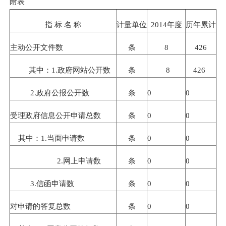
附表
指 标 名 称
计量单位
2014
年度
历年累计
主动公开文件数
条
8
426
其中：
1.
政府网站公开数
条
8
426
2.
政府公报公开数
条
0
0
受理政府信息公开申请总数
条
0
0
其中：
1.
当面申请数
条
0
0
2.
网上申请数
条
0
0
3.
信函申请数
条
0
0
对申请的答复总数
条
0
0