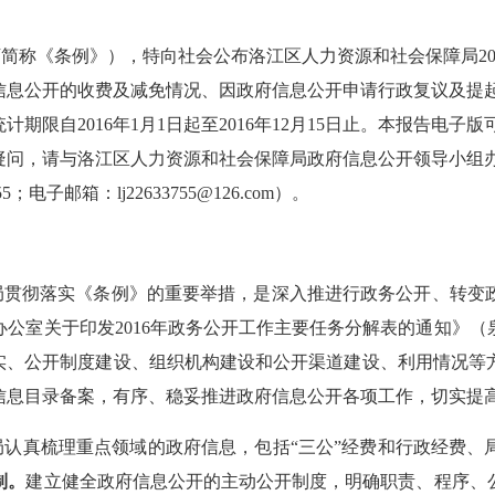
下简称《条例》），特向社会公布洛江区人力资源和社会保障局
2
信息公开的收费及减免情况、因政府信息公开申请行政复议及提
统计期限自
2016
年
1
月
1
日起至
2016
年
12
月
15
日止。本报告电子版可
疑问，请与洛江区人力资源和社会保障局政府信息公开领导小组
55
；电子邮箱：
lj22633755@126.com
）。
局贯彻落实《条例》的重要举措，是深入推进行政务公开、转变
办公室关于印发
2016
年政务公开工作主要任务分解表的通知》（
落实、公开制度建设、组织机构建设和公开渠道建设、利用情况等
信息目录备案，有序、稳妥推进政府信息公开各项工作，切实提
局认真梳理重点领域的政府信息，包括“三公”经费和行政经费、
制。
建立健全政府信息公开的主动公开制度，明确职责、程序、