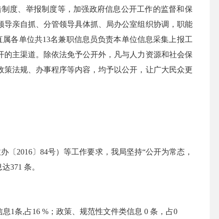
告制度、举报制度等，加强政府信息公开工作的监督和保
领导亲自抓、分管领导具体抓、局办公室组织协调，职能
直属各单位共
13
名兼职信息员负责本单位信息采集上报工
开的主渠道。除依法免予公开外，凡与人力资源和社会保
政策法规、办事程序等内容，均予以公开，让广大民众更
政办〔
2016
〕
84
号）等工作要求，我局坚持“公开为常态，
息达
371
条。
信息
1
条
,
占
16 %
；政策、规范性文件类信息
0
条，占
0