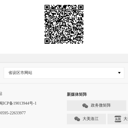
省设区市网站
站
新媒体矩阵
闽ICP备19013944号-1
政务微矩阵
-22633977
大美洛江
大