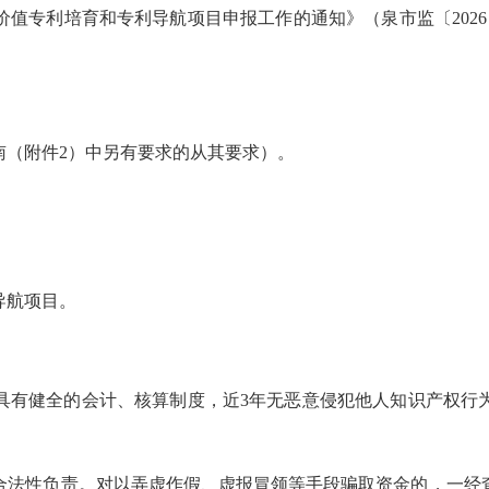
价值专利培育和专利导航项目申报工作的通知》（泉
市监
〔20
（附件2）中另有要求的从其要求）。
导航项目。
有健全的会计、核算制度，近3年无恶意侵犯他人知识产权行为
法性负责。对以弄虚作假、虚报冒领等手段骗取资金的，一经查