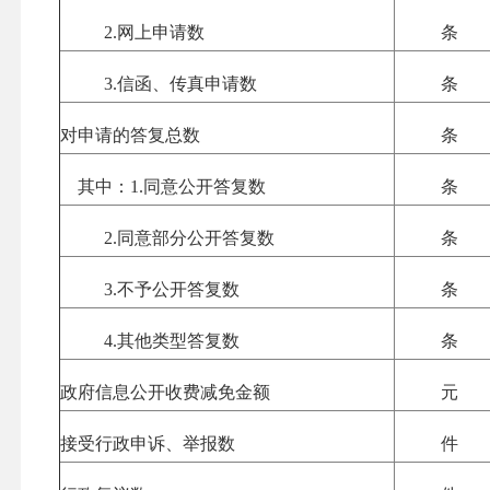
2.
网上申请数
条
3.
信函、传真申请数
条
对申请的答复总数
条
其中：
1.
同意公开答复数
条
2.
同意部分公开答复数
条
3.
不予公开答复数
条
4.
其他类型答复数
条
政府信息公开收费减免金额
元
接受行政申诉、举报数
件