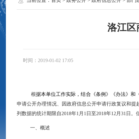
当前位置：
首页
>
政务公开
>
政府信息公开
>
部门
洛江区
时间：2019-01-02 17:05
根
据本单位工作实际，结合《条例》《办法》和
申请公开办理情况、因政府信息公开申请行政复议和提
列数据的统计期限自
2018
年
1
月
1
日至
2018
年
12
月
31
日。
一、概述