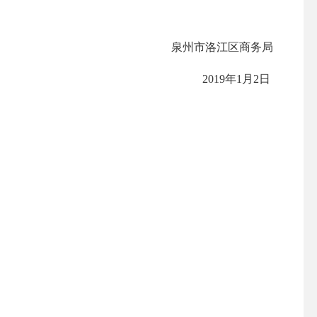
泉州市洛江区商务局
2019
年
1
月
2
日