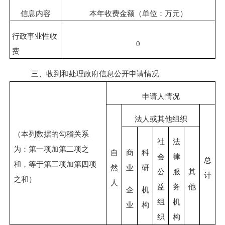
信息内容
本年收费金额（单位：万元）
行政事业性收
0
费
三、收到和处理政府信息公开申请情况
申请人情况
法人或其他组织
（本列数据的勾稽关系
社
法
为：第一项加第二项之
自
商
科
会
律
总
和，等于第三项加第四项
然
业
研
公
服
其
计
之和）
人
益
务
他
企
机
组
机
业
构
织
构