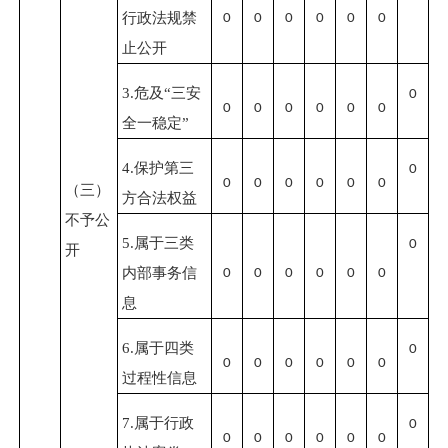
行政法规禁
0
0
0
0
0
0
止公开
3.危及“三安
0
0
0
0
0
0
0
全一稳定”
4.保护第三
0
0
0
0
0
0
0
（三）
方合法权益
不予公
5.属于三类
0
开
内部事务信
0
0
0
0
0
0
息
6.属于四类
0
0
0
0
0
0
0
过程性信息
7.属于行政
0
0
0
0
0
0
0