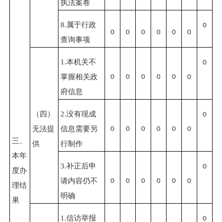
执法案卷
8.属于行政
0
0
0
0
0
0
0
查询事项
1.本机关不
0
掌握相关政
0
0
0
0
0
0
府信息
（四）
2.没有现成
0
无法提
信息需要另
0
0
0
0
0
0
三、
供
行制作
本年
3.补正后申
0
度办
请内容仍不
0
0
0
0
0
0
理结
明确
果
1.信访举报
0