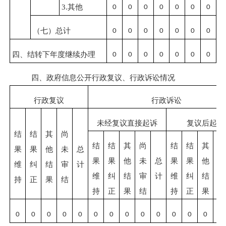
3.其他
0
0
0
0
0
0
0
（七）总计
0
0
0
0
0
0
0
四、结转下年度继续办理
0
0
0
0
0
0
0
四、政府信息公开行政复议、行政诉讼情况
行政复议
行政诉讼
未经复议直接起诉
复议后起诉
结
结
其
尚
结
结
其
尚
结
结
其
尚
果
果
他
未
总
果
果
他
未
总
果
果
他
未
维
纠
结
审
计
维
纠
结
审
计
维
纠
结
审
持
正
果
结
持
正
果
结
持
正
果
结
0
0
0
0
0
0
0
0
0
0
0
0
0
0