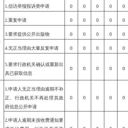
1.信访举报投诉类申请
0
0
0
0
0
2.重复申请
0
0
0
0
0
）
3.要求提供公开出版物
0
0
0
0
0
处
4.无正当理由大量反复申请
0
0
0
0
0
5.要求行政机关确认或重新出
0
0
0
0
0
具已获取信息
1.申请人无正当理由逾期不补
正、行政机关不再处理其政
0
0
0
0
0
府信息公开申请
）
2.申请人逾期未按收费通知要
处