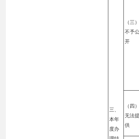
（三
不予
开
（四
三、
无法
本年
供
度办
理结