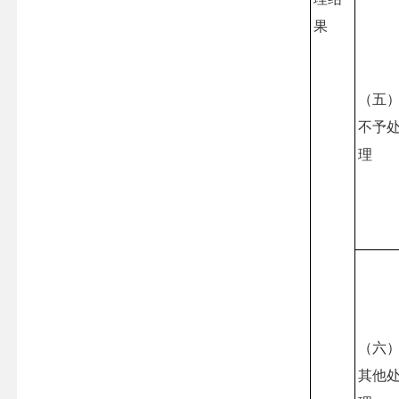
果
（五
不予
理
（六
其他