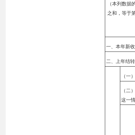
（本列数据
之和，等于
一、本年新
二、上年结
（一
（二
这一