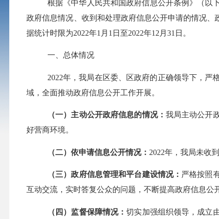
根据《中华人民共和国政府信息公开条例》（以
政府信息情况、收到和处理政府信息公开申请的情况、
据统计时限为
202
2
年
1
月
1
日至
202
2
年
12
月
31
日。
一、总体情况
20
22
年，我局在区委、区政府的正确领导下，严
域，全面推动政府信息
公开工作开展
。
（一）
主动公开政府信息的情况
：
我局主动公开
好营商环境。
（二）依申请信息公开情况：
2022
年，我局未收
（三）
政府信息管理和平台建设情况
：
严格按照
互动交流，实时答复公众的问题，
不断提高政府信息公
（四）监督保障情况：
切实加强组织领导
，
成立