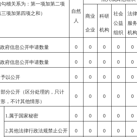
的勾稽关系为：第一项加第二项
自然
第三项加第四项之和）
社会
法
商业
科研
人
公益
服
企业
机构
组织
机
收政府信息公开申请数量
0
0
0
0
0
转政府信息公开申请数量
0
0
0
0
0
）予以公开
0
0
0
0
0
）部分公开
（区分处理的，只计
0
0
0
0
0
情形，不计其他情形）
1.属于国家秘密
0
0
0
0
0
2.其他法律行政法规禁止公开
0
0
0
0
0