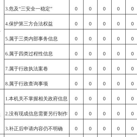
3.危及“三安全一稳定”
0
0
0
0
0
）
4.保护第三方合法权益
0
0
0
0
0
公
5.属于三类内部事务信息
0
0
0
0
0
6.属于四类过程性信息
0
0
0
0
0
7.属于行政执法案卷
0
0
0
0
0
8.属于行政查询事项
0
0
0
0
0
1.本机关不掌握相关政府信息
0
0
0
0
0
）
2.没有现成信息需要另行制作
提
0
0
0
0
0
3.补正后申请内容仍不明确
0
0
0
0
0