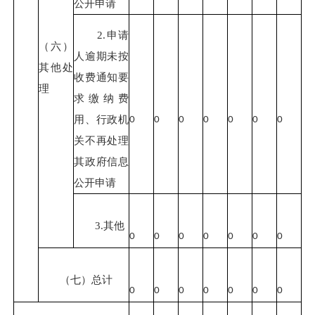
公开申请
2.申请
（六）
人逾期未按
其他处
收费通知要
理
求缴纳费
用、行政机
0
0
0
0
0
0
0
关不再处理
其政府信息
公开申请
3.其他
0
0
0
0
0
0
0
（七）总计
0
0
0
0
0
0
0