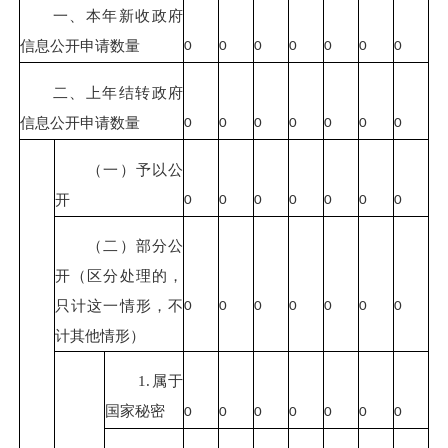
一、本年新收政府
信息公开申请数量
0
0
0
0
0
0
0
二、上年结转政府
信息公开申请数量
0
0
0
0
0
0
0
（一）予以公
开
0
0
0
0
0
0
0
（二）部分公
开（区分处理的，
只计这一情形，不
0
0
0
0
0
0
0
计其他情形）
1.属于
国家秘密
0
0
0
0
0
0
0