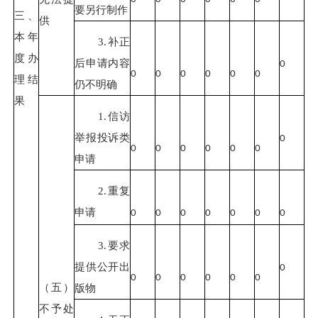
要另行制作
三、
供
本年
3.补正
度办
后申请内容
0
0
0
0
0
0
0
理结
仍不明确
果
1.信访
举报投诉类
0
0
0
0
0
0
0
申请
2.重复
申请
0
0
0
0
0
0
0
3.要求
提供公开出
0
0
0
0
0
0
0
（五）
版物
不予处