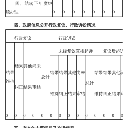
四、结转下年度继
续办理
0
0
0
0
0
0
0
四、政府信息公开行政复议、行政诉讼情况
行政复议
行政诉讼
未经复议直接起诉
复议后起诉
结果
其他
尚未
结果
结果
结果
其他
尚未
结果
结果
其他
尚
总计
维持
总计
纠正
结果
审结
维持
纠正
结果
审结
维持
纠正
结果
审
0
0
0
0
0
0
0
0
0
0
0
0
0
0