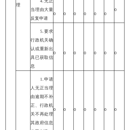
4.无正
理
当理由大量
0
0
0
0
0
0
0
反复申请
5.要求
行政机关确
认或重新出
0
0
0
0
0
0
0
具已获取信
息
1.申请
人无正当理
由逾期不补
正、行政机
0
0
0
0
0
0
0
关不再处理
其政府信息