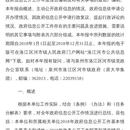
本年报由概述、主动公开政府信息的情况、政府信息依申请公
开办理情况、因政府信息公开申请行政复议、提起行政诉讼的
情况、政府信息公开工作存在的主要问题及改进措施、需要说
明的其它事项与附表共六部分组成。本年报中所列数据的统计
期限自
2018
年
1
月
1
日起至
2018
年
12
月
31
日止。本年报的电子
版可在洛江区河市镇人民政府门户网站
“
洛江河市公共信息
网
”
下载。如对本年报有疑问，请与泉州市洛江区河市镇党政
办公室联系（地址：泉州市洛江区河市镇政府（原大华集
团），邮编：
362013
，电话：
22039158
）
一、概述
根据本单位工作实际，结合《条例》《办法》和《任务
分解表》要求，对全年政府信息公开工作情况进行总结。应包
括：本单位和所属相关单位
2018
年政府信息公开工作基本情