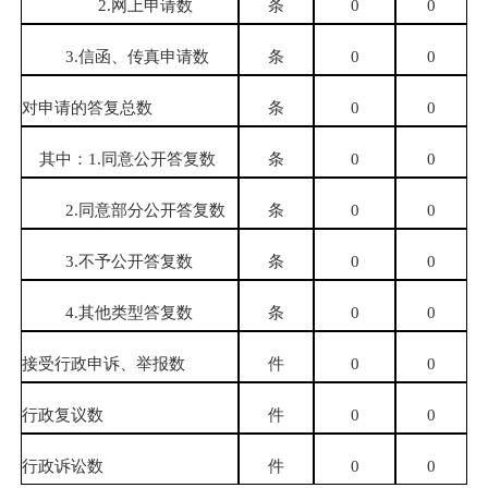
2.
网上申请数
条
0
0
3.
信函、传真申请数
条
0
0
对申请的答复总数
条
0
0
其中：
1.
同意公开答复数
条
0
0
2.
同意部分公开答复数
条
0
0
3.
不予公开答复数
条
0
0
4.
其他类型答复数
条
0
0
接受行政申诉、举报数
件
0
0
行政复议数
件
0
0
行政诉讼数
件
0
0