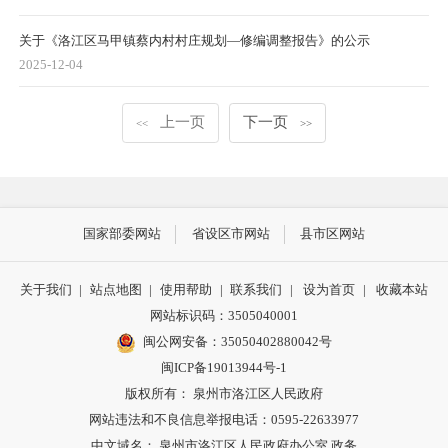
关于《洛江区马甲镇蔡内村村庄规划—修编调整报告》的公示
2025-12-04
上一页
下一页
<<
>>
国家部委网站
省设区市网站
县市区网站
关于我们
|
站点地图
|
使用帮助
|
联系我们
|
设为首页
|
收藏本站
网站标识码：3505040001
闽公网安备：35050402880042号
闽ICP备19013944号-1
版权所有： 泉州市洛江区人民政府
网站违法和不良信息举报电话：0595-22633977
中文域名： 泉州市洛江区人民政府办公室.政务