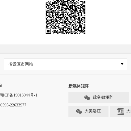
省设区市网站
站
新媒体矩阵
闽ICP备19013944号-1
政务微矩阵
-22633977
大美洛江
大