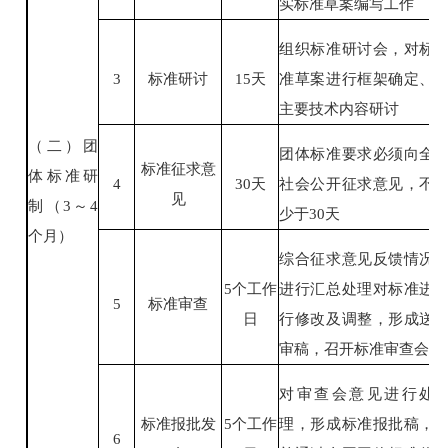
实标准草案编写工作
组织标准研讨会，对标
标准研讨
3
15
天
准草案进行框架确定、
主要技术内容研讨
（二）团
团体标准要求必须向全
标准征求意
体标准研
4
30
天
社会公开征求意见，不
见
制（
3
～
4
少于
30
天
个月）
综合征求意见反馈情况
5
个工作
进行汇总处理对标准进
标准审查
5
日
行修改及调整，形成送
审稿，召开标准审查会
对审查会意见进行处
标准报批发
5
个工作
理，形成标准报批稿，
6