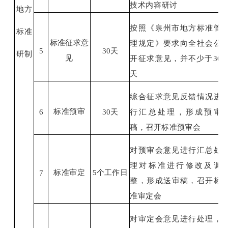
技术内容
研讨
地方
按照《泉州市地方标准管
标准
标准征求意
理规定》要求向全社会公
5
30
天
研制
见
开征求意
见，并不少于
30
天
综合征求意见反馈情况进
标准预审
6
30
天
行汇总处理，形成预审
稿，召开标
准预审会
对预审会意见进行汇总处
理对
标准进行修改及调
标准审定
5
个工作日
7
整，形成送
审稿，召开标
准审定会
对审定会意见进行处理，