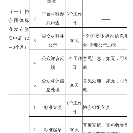
整理
（一）协
平台材料形
5
个工作
2
——
会团体标
式审查
日
准发布资
提交材料并
“
全国团体标准信息平
质申请（
2
3
30
天
公示
台
”
需要公示
30
天
～
3
个月）
公众评议反
2
个工作
意见汇总，如无，可省
4
馈
日
略
公众评议信
意见处理，如无，可省
5
30
天
息处理
略
1
个工作
标准立项
协会组织立项
1
日
开展调研、资料收集落
标准起草
2
30
天