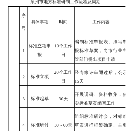
泉州市地方标准研制工作流程及周期
序
具体事项
时间
工作内容
号
编制标准申报表、撰写申
标准立项申
10
个工作
1
报标准草案，向市行业主
报
日
管部门提
出项目申请
20
个工作
经专家评审通过后，公示
标准立项
2
日
15
天
开展调研、资料收集，落
标准起草
3
30
天
实标
准草案编写工作
组织标准研讨会，对标准
标准研讨
4
30
～
60
天
草案
进行框架确定、主要