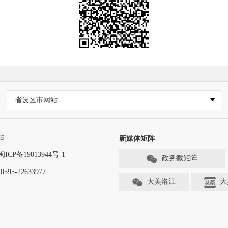
省设区市网站
站
新媒体矩阵
闽ICP备19013944号-1
政务微矩阵
-22633977
大美洛江
大