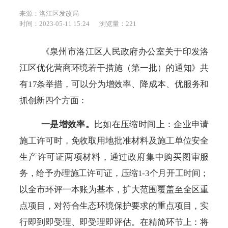
来源：洛江区发改局
时间：2023-05-11 15:24
浏览量：
221
《泉州市洛江区人民政府办公室关于印发洛
江区优化营商环境若干措施（第一批）的通知》
共
有
17条举措，可以分为增效率、降成本、优服务和
抓创新
四个方面
：
一是增效率
。
比如在压缩
时间
上
：
企业申请
施工许可时，免收取用地批准材料及施工单位安全
生产许可证两项材料
，通过政府集中购买图审服
务，
给予办理施工许可证，压缩
1-3个月开工时间；
以全市环评一本账为基本，扩大范围覆盖至全区重
点项目，
对符合生态环境保护要求的重点项目，实
行即到即受理、即受理即评估。在精简环节上：将