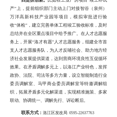
四是
抓创新。
比如
在工业厂房项目
“竣工即试
产”上，提前组织部门主动上门对接智谷（泉州）
万洋高新科技产业园等项目，模拟审批进行验
收“体检”，建立完善单体工程竣工验收标准，及时
总结并在全区重点项目中给予推广。在人才志愿服
务上，开展“
洛才有愿
”
人才志愿服务
，
组建全市
首
支人才志愿服务
队，为
人才反哺社会、助力地方经
济社会发展
提供渠道，达到营商环境良性互促循环
效果。在矛盾调解多
元上，以洛江产业特色，发挥
政协、法院、司法等多方力量，设立智能制造行业
委员调解室、马甲商会委员调解室等特邀调解组
织，拓展矛盾多元化解渠道，实现精准施策、多家
联动、协调统一、调解先行、诉讼断后。
联系方式：
洛江区发改局 0595-22637763