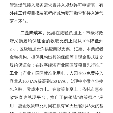
管道燃气接入服务需求表并入规划许可申请表，有
外线工程项目报装流程缩减为受理勘查和接入通气
两个环节。
二是降成本
。
比如在
减轻负担
上：
市级
将
政
府采购
履约保证金的收取比例上限从
10%降低到
2%
，区级增加允许供应商以支票、汇票、本票或者
金融机构、担保机构出具的保函等非现金形式提交
履约保证金；在数字经济产业园区等项目先行推广
工业（产业）园区标准化用电
，入园企业免费接入
容量从
160 kVA 提高到250 kVA，实现中小微企业拎
包入驻、零成本办电。
在政策兑享上：依托市惠企
政策直达兑现平台，推广工信领域
政策找企
应
“
”
用，惠企政策申兑时间在原有90天压缩到45天的基