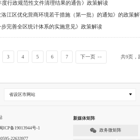
3年度行政规范性文件清理结果的通告》政策解读
发洛江区优化营商环境若干措施（第一批）的通知》的政策解
一步完善全区统计体系的实施意见》政策解读
3
4
5
6
7
下一页
共
9
页，
>>
省设区市网站
站
新媒体矩阵
闽ICP备19013944号-1
政务微矩阵
-22633977