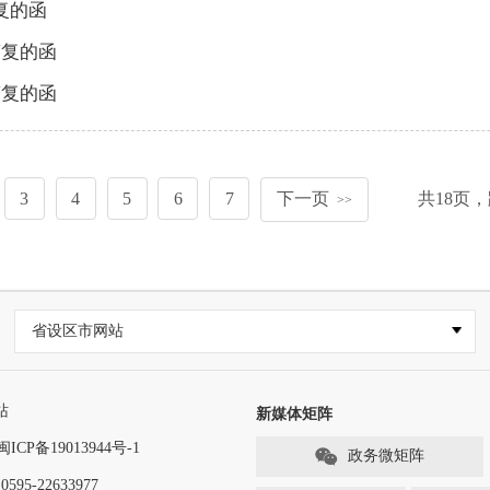
复的函
答复的函
答复的函
3
4
5
6
7
下一页
共
18
页，
>>
省设区市网站
站
新媒体矩阵
闽ICP备19013944号-1
政务微矩阵
-22633977