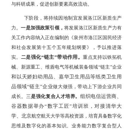
与科研成果，促进创新要素高效流动。
下阶段，将持续因地制宜发展洛江区新质生产
力。
一是加强政策引领，
将
发展洛江区新质生产力
有
关工作内容纳入正在编制的
《泉州市洛江区国民经济
和社会发展第十五个五年规划纲要》，予以推进落
强化
“链主”带动作用。
实
。
二是
重点支持以铁拓机
械、新源重工、维盾电气等机械装备
领域
“链主”企业
和以天娇妇幼用品、嘉华卫生用品等纸类卫生用
品领域
“链主”企业
做大做强，
带动上下游企业共同
组织电信运营商、
成长。三
是强化复合人才培养。
谷器数据举办
“数字工匠”培训班，对接清华大
学、北京
航空航天
大学等高校资源，培育具备数字化
思维及数字化的基本知识、业务能力数字复合型人