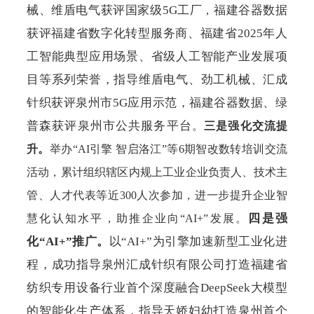
械、维盾电气获评国家级5G工厂
福建谷器数据
，
获评福建省数字化转型服务商、福建省
2025年人
工智能典型应用场景、省级人工智能产业发展项
目等系列荣誉，指导维盾电气、劲工机械、汇成
针织获评泉州市5G应用示范，福建谷器数据、绿
普森获评泉州市公共服务平台
。
三是强化交流提
升。
举办
“AI引擎 智启洛江”等6期智改数转培训交流
活动，累计组织辖区内规上工业企业负责人、技术主
管、人才代表等近300人次参加，进一步提升企业智
四是强
慧化认知水平，助推企业向“AI+”发展。
化
“AI+”推广。
以
“AI+”为引擎加速新型工业化进
程，成功指导泉州汇成针织有限公司打造福建省
纺织专用设备行业首个深度融合DeepSeek大模型
的智能化生产体系，指导天娇妇幼打造泉州首个