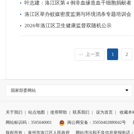
叶志建：洛江区第 4 例非血缘造血干细胞捐献者
洛江区举办蚊媒密度监测与环境消杀专题培训会
2026年洛江区卫生健康监督双随机公示
上一页
1
2
<<
国家部委网站
关于我们
|
站点地图
|
使用帮助
|
联系我们
|
设为首页
|
收藏本
网站标识码：3505040001
闽公网安备：35050402880042号
版权所有： 泉州市洛江区人民政府
网站违法和不良信息举报电话：0595