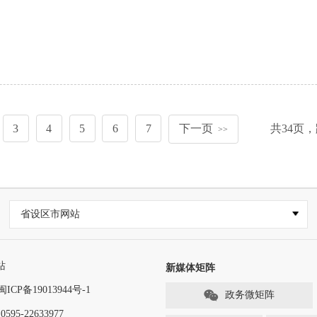
3
4
5
6
7
下一页
共
34
页，
>>
省设区市网站
站
新媒体矩阵
闽ICP备19013944号-1
政务微矩阵
-22633977