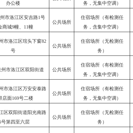
办公楼
务，无集中空调）
泉州市洛江区安吉路
1号
住宿场所（有检测任
公共场所
金商城9幢、11幢
务，含集中空调）
州市洛江区琯头下窗
82
住宿场所（无检测任
公共场所
号
务）
住宿场所（有检测任
泉州市洛江区双阳街道
公共场所
务，无集中空调）
州市洛江区万安安泰路
住宿场所（有检测任
公共场所
群店面
169号二楼
务，无集中空调）
江区双阳街道阳光南路
住宿场所（无检测任
公共场所
76号第四至六层
务）