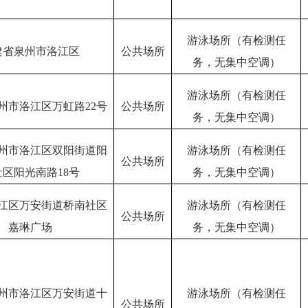
游泳场所（有检测任
建省泉州市洛江区
公共场所
务，无集中空调）
游泳场所（有检测任
州市洛江区万虹路
22号
公共场所
务，无集中空调）
州市洛江区双阳街道阳
游泳场所（有检测任
公共场所
社区阳光南路
18号
务，无集中空调）
江区万安街道桥南社区
游泳场所（有检测任
公共场所
嘉琳广场
务，无集中空调）
州市洛江区万安街道十
游泳场所（有检测任
公共场所