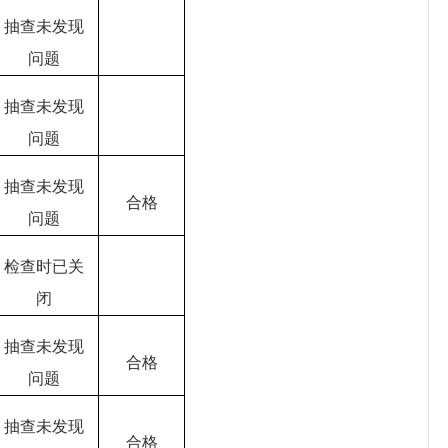
抽查未发现
问题
抽查未发现
问题
抽查未发现
合格
问题
检查时已关
闭
抽查未发现
合格
问题
抽查未发现
合格