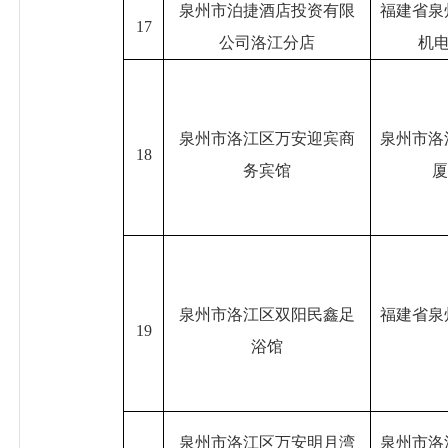
泉州市泊捷酒店投资有限
福建省泉
17
公司洛江分店
机
泉州市洛江区万安迎宾商
泉州市洛
18
务宾馆
泉州市洛江区双阳民鑫足
福建省泉
19
浴馆
泉州市洛江区万安明月湾
泉州市洛