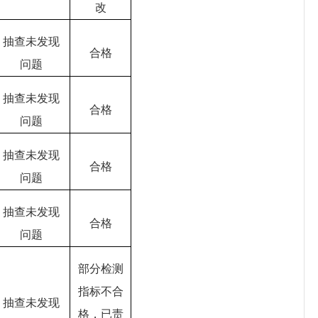
改
抽查未发现
合格
问题
抽查未发现
合格
问题
抽查未发现
合格
问题
抽查未发现
合格
问题
部分检测
指标不合
抽查未发现
格，已责