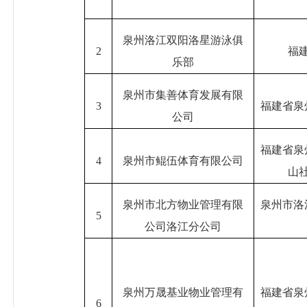
泉州洛江双阳洛星游泳俱
2
福
乐部
泉州市集善体育发展有限
3
福建省泉
公司
福建省泉
4
泉州市鲲伍体育有限公司
山
泉州市北方物业管理有限
泉州市洛
5
公司洛江分公司
泉州万晟基业物业管理有
福建省泉
6