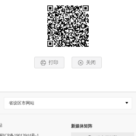
打印
关闭
省设区市网站
站
新媒体矩阵
闽ICP备19013944号-1