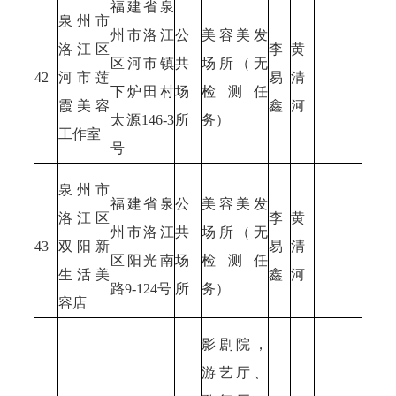
福建省泉
泉州市
州市洛江
公
美容美发
洛江区
李
黄
区河市镇
共
场所（无
42
河市莲
易
清
下炉田村
场
检测任
霞美容
鑫
河
太源146-3
所
务）
工作室
号
泉州市
福建省泉
公
美容美发
洛江区
李
黄
州市洛江
共
场所（无
43
双阳新
易
清
区阳光南
场
检测任
生活美
鑫
河
路9-124号
所
务）
容店
影剧院，
游艺厅、