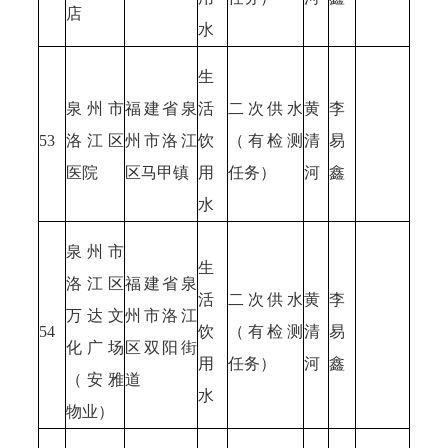
店
水
生
泉州市
福建省泉
活
二次供水
黄
李
53
洛江区
州市洛江
饮
（有检测
清
易
医院
区马甲镇
用
任务）
河
鑫
水
泉州市
生
洛江区
福建省泉
活
二次供水
黄
李
万达文
州市洛江
54
饮
（有检测
清
易
化广场
区双阳街
用
任务）
河
鑫
（安雅
道
水
物业）