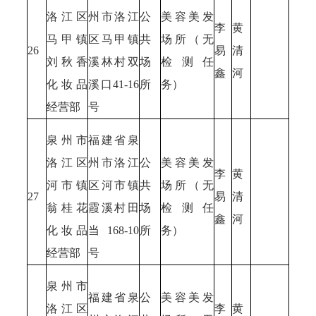
洛江区
州市洛江
公
美容美发
李
黄
马甲镇
区马甲镇
共
场所（无
26
易
清
刘秋香
溪林村双
场
检测任
鑫
河
化妆品
溪口41-16
所
务）
经营部
号
泉州市
福建省泉
洛江区
州市洛江
公
美容美发
李
黄
河市镇
区河市镇
共
场所（无
27
易
清
翁桂花
霞溪村田
场
检测任
鑫
河
化妆品
当168-10
所
务）
经营部
号
泉州市
福建省泉
公
美容美发
洛江区
李
黄