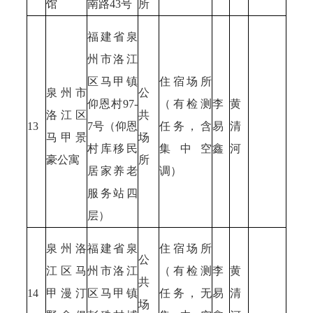
馆
南路43号
所
福建省泉
州市洛江
区马甲镇
住宿场所
泉州市
公
仰恩村97-
（有检测
李
黄
洛江区
共
13
7号（仰恩
任务，含
易
清
马甲景
场
村库移民
集中空
鑫
河
豪公寓
所
居家养老
调）
服务站四
层）
泉州洛
福建省泉
住宿场所
公
江区马
州市洛江
（有检测
李
黄
共
14
甲漫汀
区马甲镇
任务，无
易
清
场