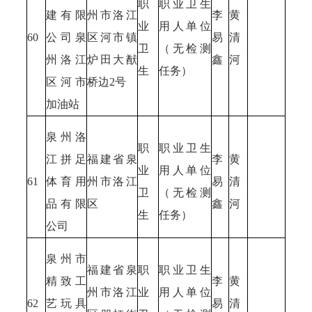
职
职业卫生
建有限
州市洛江
李
黄
业
用人单位
60
公司泉
区河市镇
易
清
卫
（无检测
州洛江
炉田大猷
鑫
河
生
任务）
区河市
桥边2号
加油站
泉州洛
职
职业卫生
江拼足
福建省泉
李
黄
业
用人单位
61
体育用
州市洛江
易
清
卫
（无检测
品有限
区
鑫
河
生
任务）
公司
泉州市
福建省泉
职
职业卫生
精致工
李
黄
州市洛江
业
用人单位
62
艺玩具
易
清