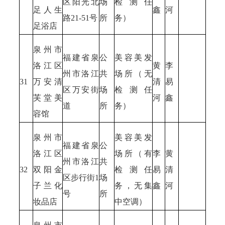
区阳光北
场
检测任
足人生
鑫
河
路21-51号
所
务）
足浴店
泉州市
福建省泉
公
美容美发
洛江区
黄
李
州市洛江
共
场所（无
31
万安清
清
易
区万安街
场
检测任
芙堂美
河
鑫
道
所
务）
容馆
泉州市
美容美发
福建省泉
公
洛江区
场所（有
李
黄
州市洛江
共
32
双阳金
检测任
易
清
区步行街1
场
子兰化
务，无集
鑫
河
号
所
妆品店
中空调）