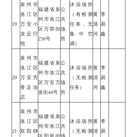
泉州市
沐浴场所
福建省泉
公
洛江区
（有检测
黄
李
州市洛江
共
19
万安小
任务，无
清
易
区万荣街
场
龙足疗
集中空
河
鑫
258号
所
馆
调）
泉州市
福建省泉
公
洛江区
沐浴场所
黄
李
州市洛江
共
20
万安芳
（无检测
清
易
区万安万
场
香足浴
任务）
河
鑫
发街44号
所
店
泉州市
福建省泉
公
洛江区
沐浴场所
黄
李
州市洛江
共
21
双阳静
（无检测
清
易
区阳新街
场