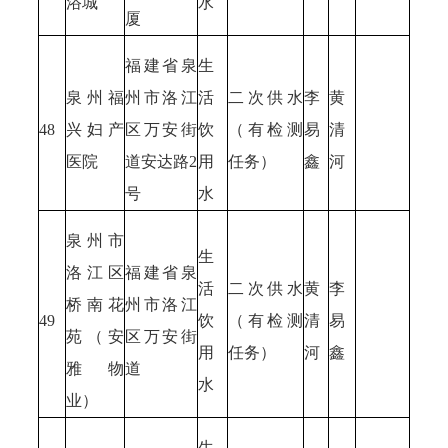
浴城
水
厦
福建省泉
生
泉州福
州市洛江
活
二次供水
李
黄
48
兴妇产
区万安街
饮
（有检测
易
清
医院
道安达路2
用
任务）
鑫
河
号
水
泉州市
生
洛江区
福建省泉
活
二次供水
黄
李
桥南花
州市洛江
49
饮
（有检测
清
易
苑（安
区万安街
用
任务）
河
鑫
雅物
道
水
业）
生