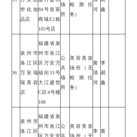
场
检测任
华化妆
84号首富
河
鑫
所
务）
品店
商城E2栋
105号店
福建省泉
泉州市
州市洛江
公
美容美发
洛江区
区万安万
黄
李
共
场所（无
36
万安瑞
福街33号
清
易
场
检测任
瑞美容
大江盛世
河
鑫
所
务）
店
C区4号楼
108
福建省泉
泉州市
州市洛江
公
美容美发
洛江区
李
黄
区万安安
共
场所（无