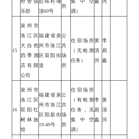
野舍俱
彭殊村埔
集中空
鑫
河
所
乐部
顶60号
调）
泉州市
洛江区
福建省泉
公
住宿场所
黄
李
大自然
州市洛江
共
15
（无检测
清
易
四季酒
区双阳街
场
任务）
河
鑫
店有限
道
所
公司
泉州市
住宿场所
福建省泉
公
洛江区
（有检测
李
黄
州市洛江
共
16
双阳红
任务，无
易
清
区阳新街
场
树林旅
集中空
鑫
河
19-49号
所
馆
调）