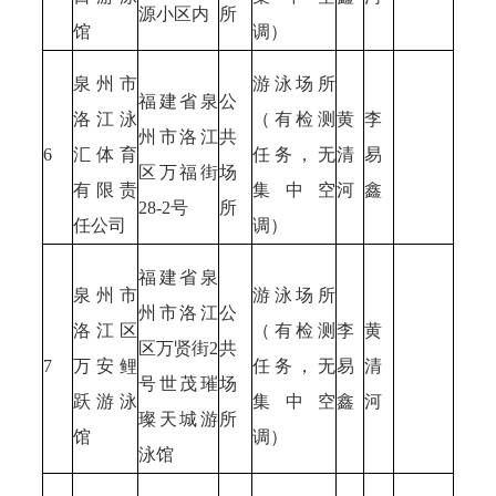
源小区内
所
馆
调）
泉州市
游泳场所
福建省泉
公
洛江泳
（有检测
黄
李
州市洛江
共
6
汇体育
任务，无
清
易
区万福街
场
有限责
集中空
河
鑫
28-2号
所
任公司
调）
福建省泉
泉州市
游泳场所
州市洛江
公
洛江区
（有检测
李
黄
区万贤街2
共
7
万安鲤
任务，无
易
清
号世茂璀
场
跃游泳
集中空
鑫
河
璨天城游
所
馆
调）
泳馆