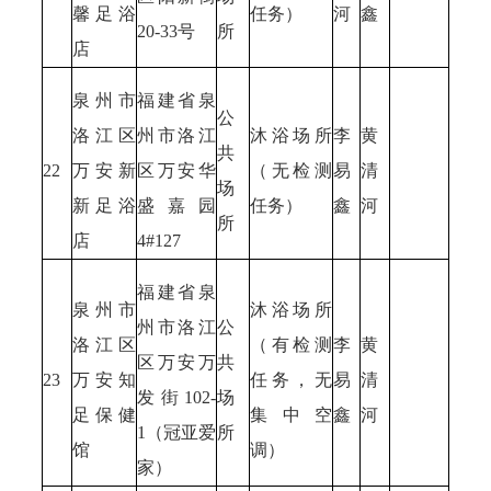
馨足浴
任务）
河
鑫
20-33号
所
店
泉州市
福建省泉
公
洛江区
州市洛江
沐浴场所
李
黄
共
22
万安新
区万安华
（无检测
易
清
场
新足浴
盛嘉园
任务）
鑫
河
所
店
4#127
福建省泉
泉州市
沐浴场所
州市洛江
公
洛江区
（有检测
李
黄
区万安万
共
23
万安知
任务，无
易
清
发街102-
场
足保健
集中空
鑫
河
1（冠亚爱
所
馆
调）
家）