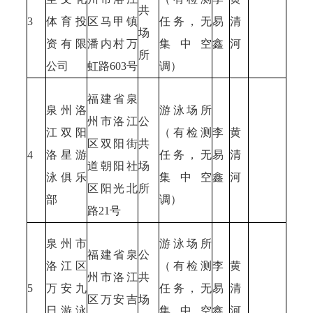
共
3
体育投
区马甲镇
任务，无
易
清
场
资有限
潘内村万
集中空
鑫
河
所
公司
虹路603号
调）
福建省泉
泉州洛
游泳场所
州市洛江
公
江双阳
（有检测
李
黄
区双阳街
共
4
洛星游
任务，无
易
清
道朝阳社
场
泳俱乐
集中空
鑫
河
区阳光北
所
部
调）
路21号
泉州市
游泳场所
福建省泉
公
洛江区
（有检测
李
黄
州市洛江
共
5
万安九
任务，无
易
清
区万安吉
场
日游泳
集中空
鑫
河