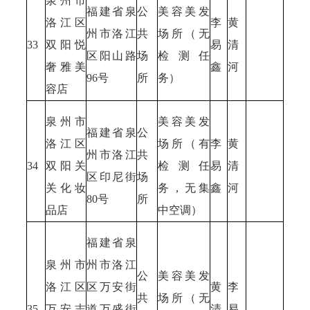
泉州市
福建省泉
公
美容美发
洛江区
李
黄
州市洛江
共
场所（无
33
双阳悦
易
清
区阳山路
场
检测任
奢雅美
鑫
河
96号
所
务）
容店
泉州市
美容美发
福建省泉
公
洛江区
场所（有
李
黄
州市洛江
共
34
双阳关
检测任
易
清
区印尼街
场
关化妆
务，无集
鑫
河
80号
所
品店
中空调）
福建省泉
泉州市
州市洛江
公
美容美发
洛江区
区万安街
黄
李
共
场所（无
35
万安志
道万盛街
清
易