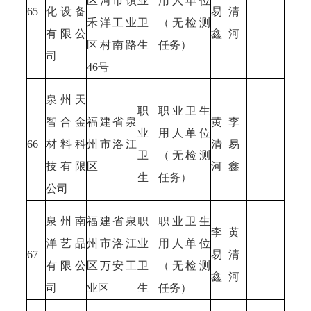
区河市镇
业
用人单位
65
化设备
易
清
禾洋工业
卫
（无检测
有限公
鑫
河
区村南路
生
任务）
司
46号
泉州天
职
职业卫生
智合金
福建省泉
黄
李
业
用人单位
66
材料科
州市洛江
清
易
卫
（无检测
技有限
区
河
鑫
生
任务）
公司
泉州南
福建省泉
职
职业卫生
李
黄
洋艺品
州市洛江
业
用人单位
67
易
清
有限公
区万安工
卫
（无检测
鑫
河
司
业区
生
任务）