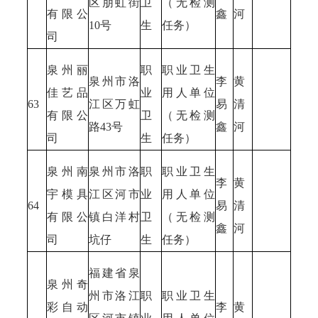
区朋虹街
卫
（无检测
有限公
鑫
河
10号
生
任务）
司
泉州丽
职
职业卫生
泉州市洛
李
黄
佳艺品
业
用人单位
63
江区万虹
易
清
有限公
卫
（无检测
路43号
鑫
河
司
生
任务）
泉州南
泉州市洛
职
职业卫生
李
黄
宇模具
江区河市
业
用人单位
64
易
清
有限公
镇白洋村
卫
（无检测
鑫
河
司
坑仔
生
任务）
福建省泉
泉州奇
州市洛江
职
职业卫生
彩自动
李
黄