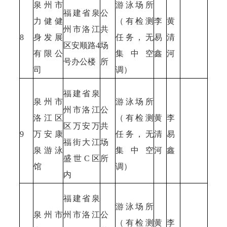
泉州市
游泳场所
福建省泉
公
力健健
（有检测
李
黄
州市洛江
共
8
身发展
任务，无
易
清
区安顺路4
场
有限公
集中空
鑫
河
号办公楼
所
司
调）
福建省泉
泉州市
游泳场所
州市洛江
公
洛江区
（有检测
黄
李
区万安万
共
9
万安康
任务，无
清
易
福街大江
场
泉游泳
集中空
河
鑫
盛世C区
所
馆
调）
内
福建省泉
游泳场所
泉州市
州市洛江
公
（有检测
黄
李