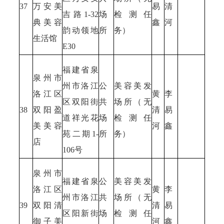
37
万安美
易
清
吉路1-32
场
检测任
典美容
鑫
河
韵动领地
所
务）
生活馆
E30
福建省泉
泉州市
州市洛江
公
美容美发
洛江区
黄
李
区双阳街
共
场所（无
38
双阳盈
清
易
道祥光花
场
检测任
美美容
河
鑫
苑二期1-
所
务）
店
106号
泉州市
福建省泉
公
美容美发
洛江区
黄
李
州市洛江
共
场所（无
39
双阳清
清
易
区阳新街
场
检测任
御子美
河
鑫