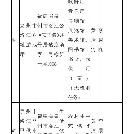
歌舞厅、
音乐厅、
福建省泉
博物馆、
泉州市
州市洛江
公
展览馆、
黄
李
洛江众
区安吉路3
共
44
美术馆、
清
易
融游戏
号居然之
场
图书馆、
河
鑫
厅
家一号楼
所
书店、录
一层1008
像厅
（室）
（无检测
任务）
泉州市
生
福建省泉
农村集中
洛江马
活
黄
李
州市洛江
式供水
45
甲供水
饮
清
易