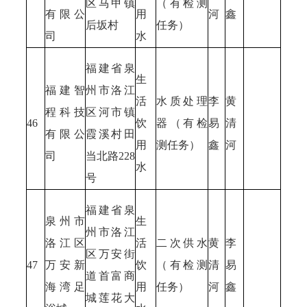
区马甲镇
（有检测
有限公
用
河
鑫
后坂村
任务）
司
水
福建省泉
生
福建智
州市洛江
活
水质处理
李
黄
程科技
区河市镇
46
饮
器（有检
易
清
有限公
霞溪村田
用
测任务）
鑫
河
司
当北路228
水
号
福建省泉
泉州市
生
州市洛江
洛江区
活
二次供水
黄
李
区万安街
47
万安新
饮
（有检测
清
易
道首富商
海湾足
用
任务）
河
鑫
城莲花大