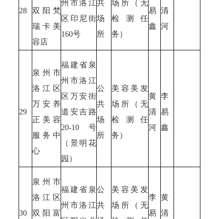
州市洛江
共
场所（无
28
双阳梵
易
清
区印尼街
场
检测任
瑞卡美
鑫
河
160号
所
务）
容店
福建省泉
泉州市
州市洛江
洛江区
公
美容美发
区万安街
黄
李
万安养
共
场所（无
29
道安吉路
清
易
正美容
场
检测任
20-10号
河
鑫
服务中
所
务）
（景明花
心
园）
泉州市
福建省泉
公
美容美发
洛江区
李
黄
州市洛江
共
场所（无
30
双阳富
易
清