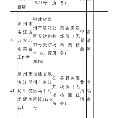
19-21号
所
务）
容店
福建省泉
泉州市
州市洛江
公
美容美发
洛江区
李
黄
区安达路
共
场所（无
40
万安心
易
清
33号美尔
场
检测任
雨美容
鑫
河
奇B1幢
所
务）
工作室
204室
泉州市
福建省泉
公
美容美发
洛江区
州市洛江
黄
李
共
场所（无
41
马甲梵
区马甲村
清
易
场
检测任
缇娜美
尾岭112-6
河
鑫
所
务）
容店
号