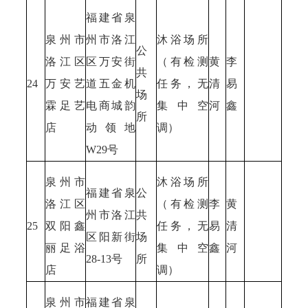
福建省泉
泉州市
州市洛江
沐浴场所
公
洛江区
区万安街
（有检测
黄
李
共
24
万安艺
道五金机
任务，无
清
易
场
霖足艺
电商城韵
集中空
河
鑫
所
店
动领地
调）
W29号
泉州市
沐浴场所
福建省泉
公
洛江区
（有检测
李
黄
州市洛江
共
25
双阳鑫
任务，无
易
清
区阳新街
场
丽足浴
集中空
鑫
河
28-13号
所
店
调）
泉州市
福建省泉