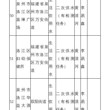
泉州市
福建省泉
活
二次供水
黄
李
洛江区
州市洛江
50
饮
（有检测
清
易
嘉琳广
区万安街
用
任务）
河
鑫
场
道
水
生
福建省泉
洛江区
活
二次供水
黄
李
州市洛江
51
妇幼保
饮
（有检测
清
易
区万安街
健所
用
任务）
河
鑫
道
水
生
泉州市
活
二次供水
黄
李
洛江华
52
双阳街道
饮
（有检测
清
易
益大酒
用
任务）
河
鑫