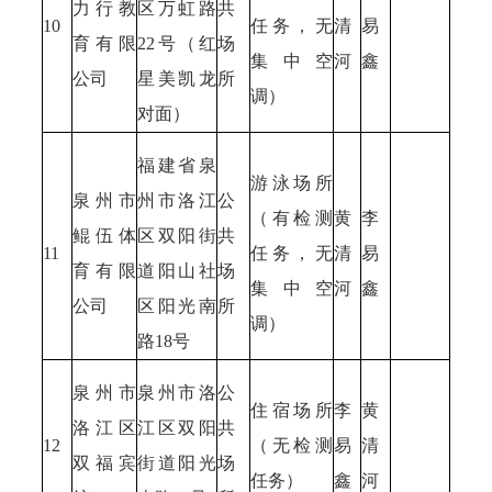
力行教
区万虹路
共
10
任务，无
清
易
育有限
22号（红
场
集中空
河
鑫
公司
星美凯龙
所
调）
对面）
福建省泉
游泳场所
泉州市
州市洛江
公
（有检测
黄
李
鲲伍体
区双阳街
共
11
任务，无
清
易
育有限
道阳山社
场
集中空
河
鑫
公司
区阳光南
所
调）
路18号
泉州市
泉州市洛
公
住宿场所
李
黄
洛江区
江区双阳
共
12
（无检测
易
清
双福宾
街道阳光
场
任务）
鑫
河