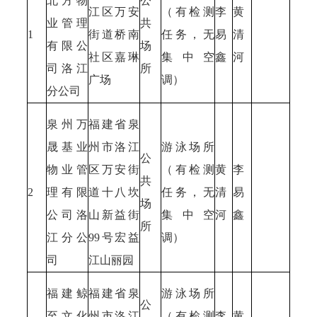
北方物
公
江区万安
（有检测
李
黄
业管理
共
1
街道桥南
任务，无
易
清
有限公
场
社区嘉琳
集中空
鑫
河
司洛江
所
广场
调）
分公司
泉州万
福建省泉
晟基业
州市洛江
游泳场所
公
物业管
区万安街
（有检测
黄
李
共
2
理有限
道十八坎
任务，无
清
易
场
公司洛
山新益街
集中空
河
鑫
所
江分公
99号宏益
调）
司
江山丽园
福建鲸
福建省泉
游泳场所
公
至文化
州市洛江
（有检测
李
黄