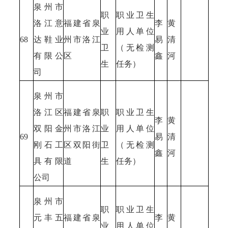
泉州市
职
职业卫生
洛江意
福建省泉
李
黄
业
用人单位
68
达鞋业
州市洛江
易
清
卫
（无检测
有限公
区
鑫
河
生
任务）
司
泉州市
洛江区
福建省泉
职
职业卫生
李
黄
双阳金
州市洛江
业
用人单位
69
易
清
刚石工
区双阳街
卫
（无检测
鑫
河
具有限
道
生
任务）
公司
泉州市
职
职业卫生
元丰五
福建省泉
李
黄
业
用人单位