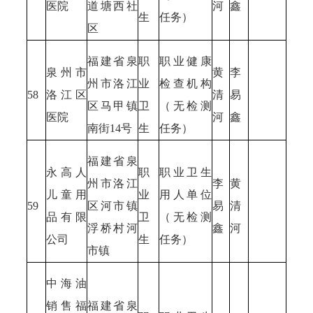
医院
道塘西社
河
鑫
生
任务）
区
福建省泉
职
职业健康
泉州市
黄
李
州市洛江
业
检查机构
58
洛江区
清
易
区马甲镇
卫
（无检测
医院
河
鑫
南街14号
生
任务）
福建省泉
永高人
职
职业卫生
州市洛江
李
黄
儿童用
业
用人单位
59
区河市镇
易
清
品有限
卫
（无检测
浮桥村河
鑫
河
公司
生
任务）
市镇
中海油
销售福
福建省泉