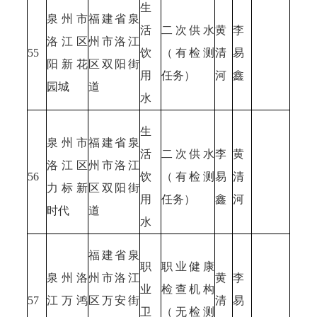
生
泉州市
福建省泉
活
二次供水
黄
李
洛江区
州市洛江
55
饮
（有检测
清
易
阳新花
区双阳街
用
任务）
河
鑫
园城
道
水
生
泉州市
福建省泉
活
二次供水
李
黄
洛江区
州市洛江
56
饮
（有检测
易
清
力标新
区双阳街
用
任务）
鑫
河
时代
道
水
福建省泉
职
职业健康
泉州洛
州市洛江
黄
李
业
检查机构
57
江万鸿
区万安街
清
易
卫
（无检测