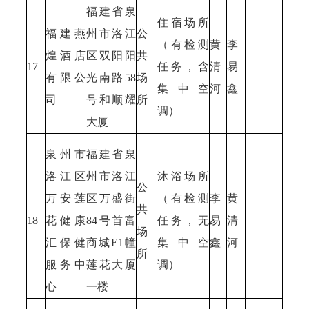
福建省泉
住宿场所
福建燕
州市洛江
公
（有检测
黄
李
煌酒店
区双阳阳
共
17
任务，含
清
易
有限公
光南路58
场
集中空
河
鑫
司
号和顺耀
所
调）
大厦
泉州市
福建省泉
洛江区
州市洛江
沐浴场所
公
万安莲
区万盛街
（有检测
李
黄
共
18
花健康
84号首富
任务，无
易
清
场
汇保健
商城E1幢
集中空
鑫
河
所
服务中
莲花大厦
调）
心
一楼