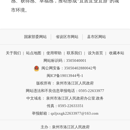
感、获得感、幸福感，推动形成“宜居宜业宜游”的城
市环境。
国家部委网站
省设区市网站
县市区网站
关于我们
|
站点地图
|
使用帮助
|
联系我们
|
设为首页
|
收藏本站
网站标识码：3505040001
闽公网安备：35050402880042号
闽ICP备19013944号-1
版权所有： 泉州市洛江区人民政府
网站违法和不良信息举报电话：0595-22633977
中文域名： 泉州市洛江区人民政府办公室.政务
传真：0595-22633351
举报邮箱：qzljxxgk22633977@163.com
主办：泉州市洛江区人民政府