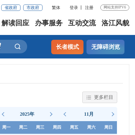
省政府
市政府
繁体
登录
注册
网站支持IPV6
解读回应
办事服务
互动交流
洛江风貌
长者模式
无障碍浏览
更多栏目
2025年
11月
周一
周二
周三
周四
周五
周六
周日