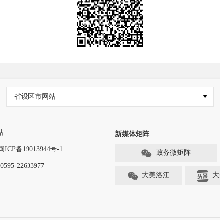
省设区市网站
站
新媒体矩阵
闽ICP备19013944号-1
政务微矩阵
-22633977
大美洛江
大