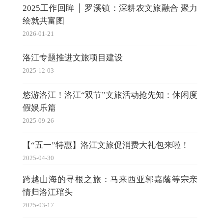
2025工作回眸 │ 罗溪镇：深耕农文旅融合 聚力
绘就共富图
2026-01-21
洛江专题推进文旅项目建设
2025-12-03
悠游洛江！洛江“双节”文旅活动抢先知：休闲度
假娱乐篇
2025-09-26
【“五一”特惠】洛江文旅促消费大礼包来啦！
2025-04-30
跨越山海的寻根之旅：马来西亚郭嘉蔭等宗亲
情归洛江琯头
2025-03-17