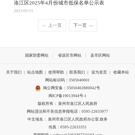
洛江区2025年4月份城市低保名单公示表
2025-05-15
上一页
下一页
<<
>>
国家部委网站
省设区市网站
县市区网站
关于我们
|
站点地图
|
使用帮助
|
联系我们
|
设为首页
|
收藏本站
网站标识码：3505040001
闽公网安备：35050402880042号
闽ICP备19013944号-1
版权所有： 泉州市洛江区人民政府
网站违法和不良信息举报电话：0595-22633977
中文域名： 泉州市洛江区人民政府办公室.政务
传真：0595-22633351
举报邮箱：qzljxxgk22633977@163.com