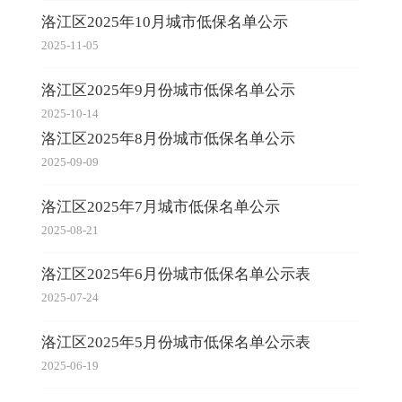
洛江区2025年10月城市低保名单公示
2025-11-05
洛江区2025年9月份城市低保名单公示
2025-10-14
洛江区2025年8月份城市低保名单公示
2025-09-09
洛江区2025年7月城市低保名单公示
2025-08-21
洛江区2025年6月份城市低保名单公示表
2025-07-24
洛江区2025年5月份城市低保名单公示表
2025-06-19