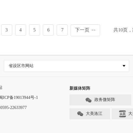
3
4
5
6
7
下一页
共
10
页，
>>
省设区市网站
站
新媒体矩阵
闽ICP备19013944号-1
政务微矩阵
-22633977
大美洛江
大