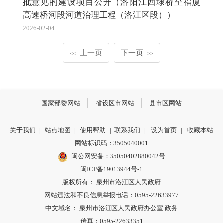
批意见的建设项目公开（洛阳江西埭桥至福厦
高速桥河段河道治理工程（洛江区段））
2026-02-04
上一页
下一页
<<
>>
国家部委网站
省设区市网站
县市区网站
关于我们
|
站点地图
|
使用帮助
|
联系我们
|
设为首页
|
收藏本站
网站标识码：3505040001
闽公网安备：35050402880042号
闽ICP备19013944号-1
版权所有： 泉州市洛江区人民政府
网站违法和不良信息举报电话：0595-22633977
中文域名： 泉州市洛江区人民政府办公室.政务
传真：0595-22633351