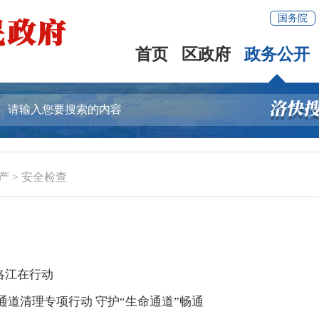
国务院
首页
区政府
政务公开
产
>
安全检查
洛江在行动
通道清理专项行动 守护“生命通道”畅通