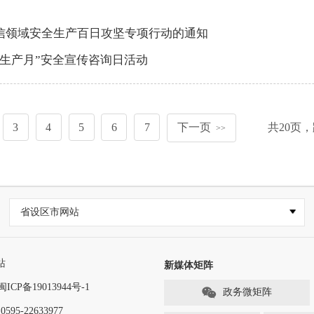
信领域安全生产百日攻坚专项行动的通知
安全生产月”安全宣传咨询日活动
3
4
5
6
7
下一页
共
20
页，
>>
省设区市网站
站
新媒体矩阵
闽ICP备19013944号-1
政务微矩阵
-22633977