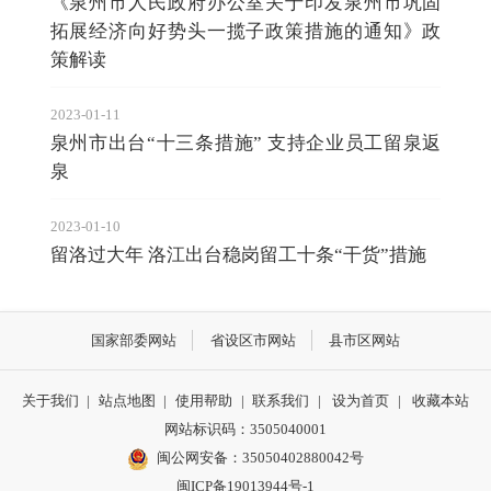
《泉州市人民政府办公室关于印发泉州市巩固
拓展经济向好势头一揽子政策措施的通知》政
策解读
2023-01-11
泉州市出台“十三条措施” 支持企业员工留泉返
泉
2023-01-10
留洛过大年 洛江出台稳岗留工十条“干货”措施
国家部委网站
省设区市网站
县市区网站
关于我们
|
站点地图
|
使用帮助
|
联系我们
|
设为首页
|
收藏本站
网站标识码：3505040001
闽公网安备：35050402880042号
闽ICP备19013944号-1