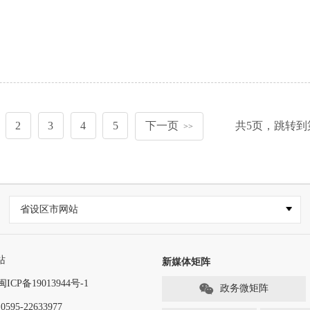
2
3
4
5
下一页
共
5
页，跳转到
>>
省设区市网站
站
新媒体矩阵
闽ICP备19013944号-1
政务微矩阵
-22633977